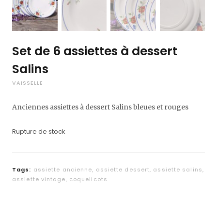
Set de 6 assiettes à dessert
Salins
VAISSELLE
Anciennes assiettes à dessert Salins bleues et rouges
Rupture de stock
Tags:
assiette ancienne
,
assiette dessert
,
assiette salins
,
assiette vintage
,
coquelicots