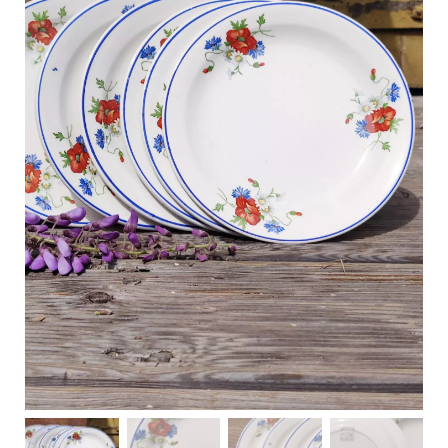
C
a
r
t