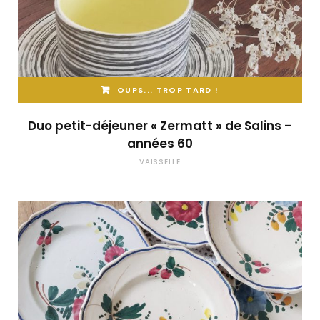
OUPS... TROP TARD !
Duo petit-déjeuner « Zermatt » de Salins –
années 60
VAISSELLE