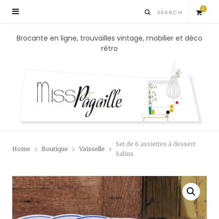
0
S
Brocante en ligne, trouvailles vintage, mobilier et déco
rétro
h
o
p
p
Set de 6 assiettes à dessert
Home
Boutique
Vaisselle
i
Salins
n
g