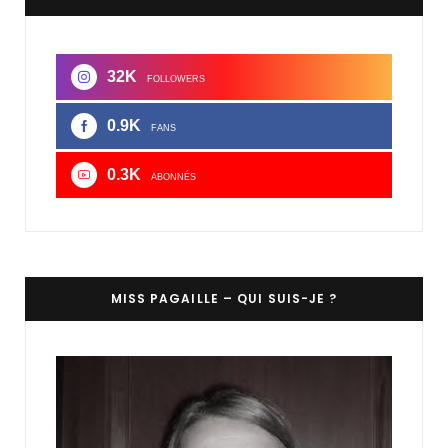
32K
FOLLOWERS
0.9K
FANS
0.3K
ABONNÉS
MISS PAGAILLE – QUI SUIS-JE ?