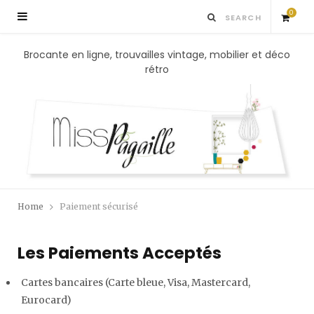
0
S
Brocante en ligne, trouvailles vintage, mobilier et déco
rétro
h
o
p
p
Home
Paiement sécurisé
i
Les Paiements Acceptés
n
Cartes bancaires (Carte bleue, Visa, Mastercard,
g
Eurocard)