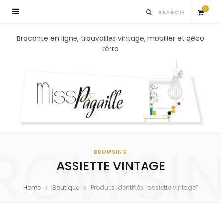
0
S
Brocante en ligne, trouvailles vintage, mobilier et déco
rétro
h
o
p
p
ROWSI
i
BROWSING
ASSIETTE VINTAGE
n
Home
Boutique
Produits identifiés “assiette vintage”
g