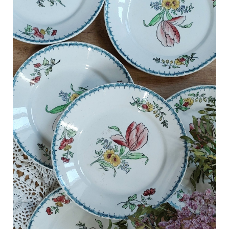
C
a
r
t