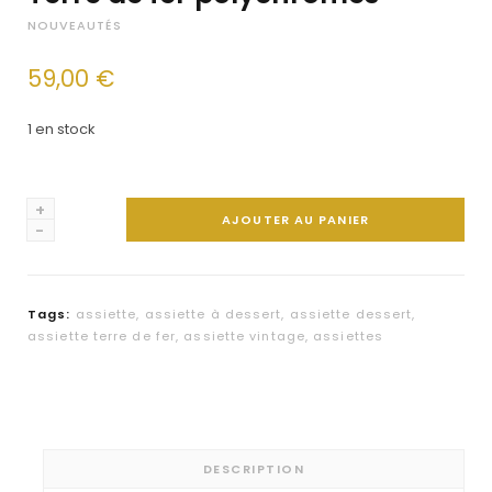
NOUVEAUTÉS
59,00
€
1 en stock
quantité
AJOUTER AU PANIER
de
Lot
de
Tags:
assiette
,
assiette à dessert
,
assiette dessert
,
6
assiette terre de fer
,
assiette vintage
,
assiettes
assiettes
à
dessert
Terre
de
DESCRIPTION