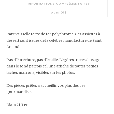
fer
INFORMATIONS COMPLÉMENTAIRES
polychromes
AVIS (0)
Rare vaisselle terre de fer polychrome. Ces assiettes à
dessert sont issues de la célèbre manufacture de Saint
Amand.
Pas d’ébréchure, pas d’écaille. Légères traces d’usage
dans le fond parfois et l’une affiche de toutes petites
taches marrons, visibles sur les photos.
Des pièces prêtes à accueillir vos plus douces
gourmandises.
Diam 21,3 cm