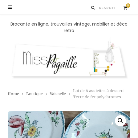
0
S
Brocante en ligne, trouvailles vintage, mobilier et déco
rétro
h
o
p
p
Lot de 6 assiettes à dessert
Home
Boutique
Vaisselle
i
Terre de fer polychromes
n
g