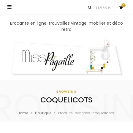
0
S
Brocante en ligne, trouvailles vintage, mobilier et déco
rétro
h
o
p
p
ROWSI
i
BROWSING
COQUELICOTS
n
Home
Boutique
Produits identifiés “coquelicots”
g