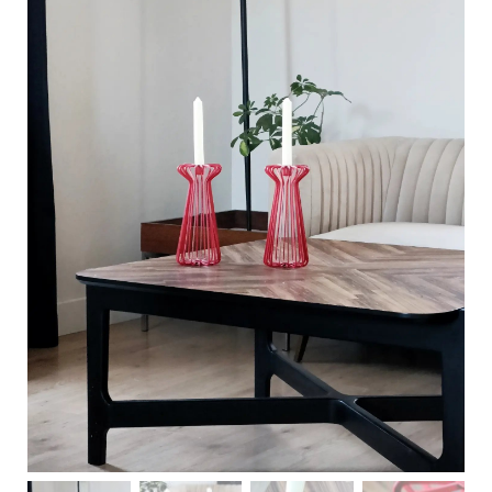
C
a
r
t