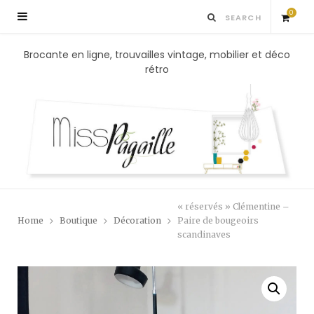
0
S
Brocante en ligne, trouvailles vintage, mobilier et déco
rétro
h
o
p
p
« réservés » Clémentine –
i
Home
Boutique
Décoration
Paire de bougeoirs
scandinaves
n
g