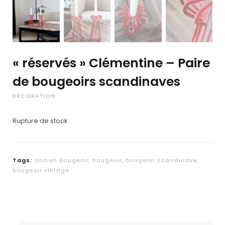
« réservés » Clémentine – Paire
de bougeoirs scandinaves
DÉCORATION
Rupture de stock
Tags:
ancien bougeoir
,
bougeoir
,
bougeoir scandinave
,
bougeoir vintage