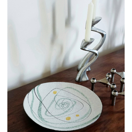
C
a
r
t