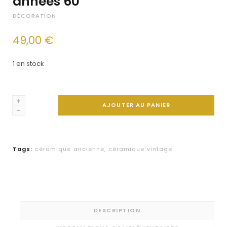
années 60
DÉCORATION
49,00
€
1 en stock
quantité
AJOUTER AU PANIER
de
Ruscha
céramique
Tags:
céramique ancienne
,
céramique vintage
d'Allemagne
de
l'ouest
-
années
DESCRIPTION
60