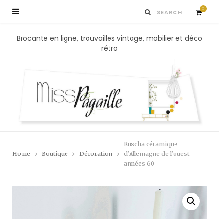
0
S
Brocante en ligne, trouvailles vintage, mobilier et déco
rétro
h
o
p
p
Ruscha céramique
i
Home
Boutique
Décoration
d’Allemagne de l’ouest –
années 60
n
g