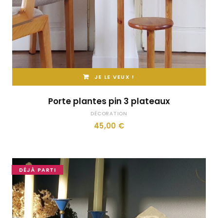
JE LE VEUX !
Porte plantes pin 3 plateaux
DÉCORATION
45,00
€
DÉJÀ PARTI