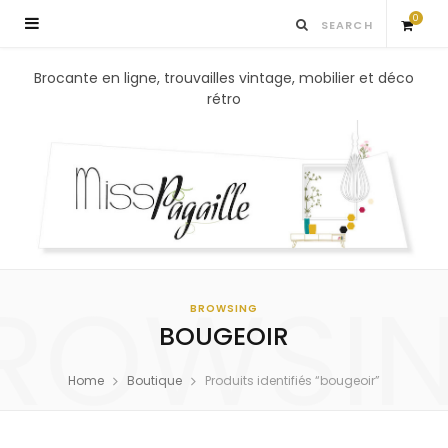
0
S
Brocante en ligne, trouvailles vintage, mobilier et déco
rétro
h
o
p
p
ROWSI
i
BROWSING
BOUGEOIR
n
Home
Boutique
Produits identifiés “bougeoir”
g