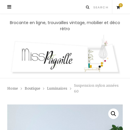
0
S
Brocante en ligne, trouvailles vintage, mobilier et déco
rétro
h
o
p
p
Suspension nylon années
Home
Boutique
Luminaires
i
60
n
g