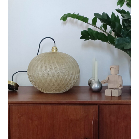
C
a
r
t