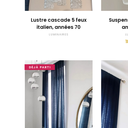
OUPS... TROP TARD !
Lustre cascade 5 feux
Suspens
italien, années 70
an
LUMINAIRES
L
1
DÉJÀ PARTI