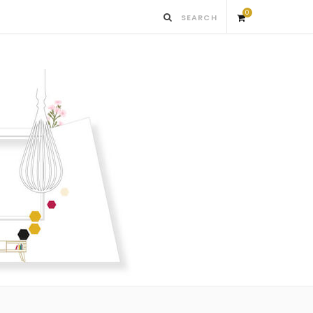
0
S
h
o
p
p
i
n
g