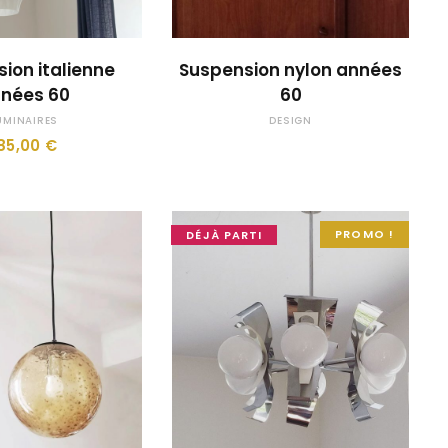
JE LE VEUX !
OUPS... TROP TARD !
ion italienne
Suspension nylon années
nées 60
60
UMINAIRES
DESIGN
85,00
€
PROMO !
DÉJÀ PARTI