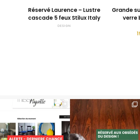
OUPS... TROP TARD !
Réservé Laurence – Lustre
Grande su
cascade 5 feux Stilux Italy
verre
DESIGN
1