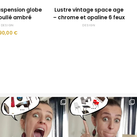
JE LE VEUX !
OUPS... TROP TARD !
spension globe
Lustre vintage space age
 bullé ambré
– chrome et opaline 6 feux
DESIGN
DESIGN
90,00
€