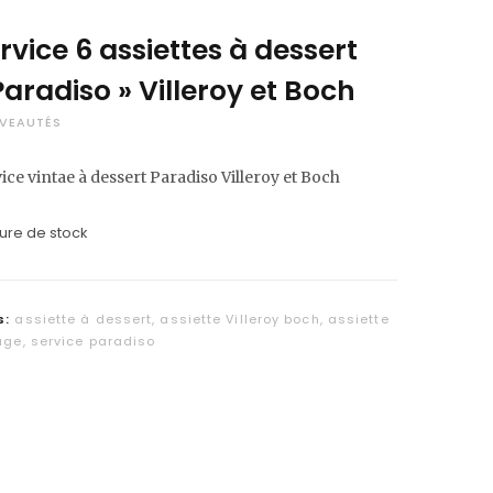
C
rvice 6 assiettes à dessert
a
Paradiso » Villeroy et Boch
r
VEAUTÉS
t
ice vintae à dessert Paradiso Villeroy et Boch
ure de stock
s:
assiette à dessert
,
assiette Villeroy boch
,
assiette
age
,
service paradiso