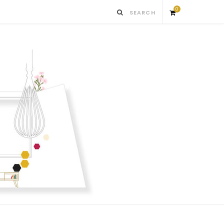
0
S
h
o
p
p
i
n
g