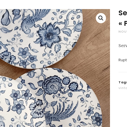
Se
« 
NOU
Serv
Rupt
Tag
vint