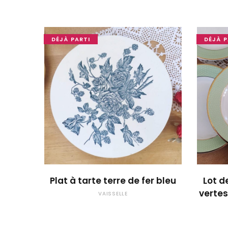
DÉJÀ PARTI
DÉJÀ P
OUPS... TROP TARD !
Plat à tarte terre de fer bleu
Lot d
vertes
VAISSELLE