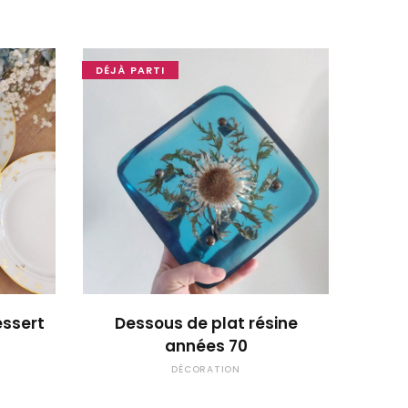
DÉJÀ PARTI
 !
OUPS... TROP TARD !
essert
Dessous de plat résine
années 70
DÉCORATION