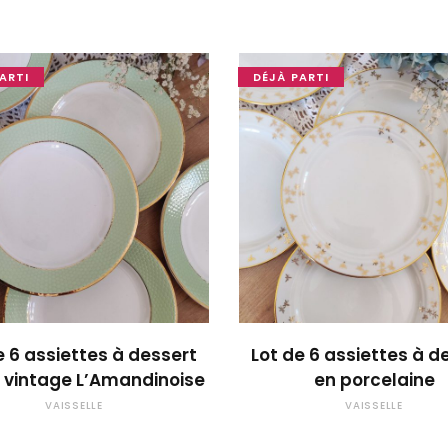
ARTI
DÉJÀ PARTI
OUPS... TROP TARD !
OUPS... TROP TARD
e 6 assiettes à dessert
Lot de 6 assiettes à d
 vintage L’Amandinoise
en porcelaine
VAISSELLE
VAISSELLE