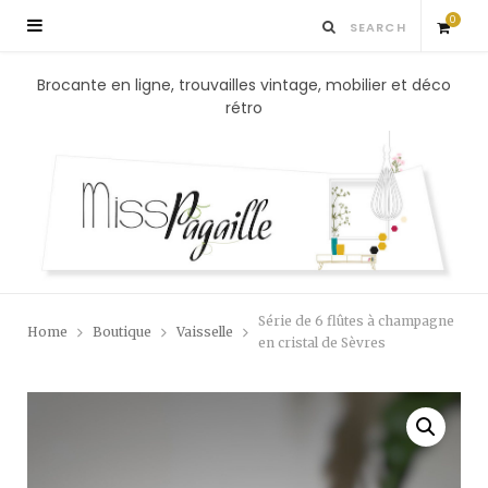
0
S
Brocante en ligne, trouvailles vintage, mobilier et déco
rétro
h
o
p
p
Série de 6 flûtes à champagne
Home
Boutique
Vaisselle
i
en cristal de Sèvres
n
g