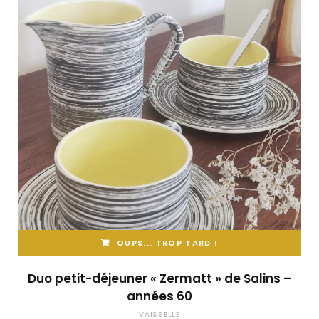
OUPS... TROP TARD !
Duo petit-déjeuner « Zermatt » de Salins –
années 60
VAISSELLE