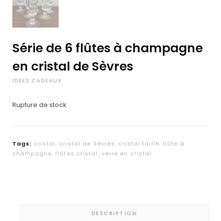
Série de 6 flûtes à champagne
en cristal de Sèvres
IDÉES CADEAUX
Rupture de stock
Tags:
cristal
,
cristal de Sèvres
,
cristal taillé
,
flûte à
champagne
,
flûtes cristal
,
verre en cristal
DESCRIPTION