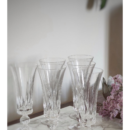
C
a
r
t