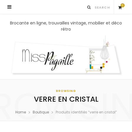
0
S
Brocante en ligne, trouvailles vintage, mobilier et déco
rétro
h
o
p
p
ROWSI
i
BROWSING
VERRE EN CRISTAL
n
Home
Boutique
Produits identifiés “verre en cristal”
g