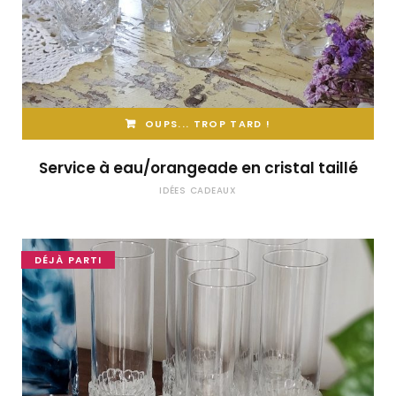
OUPS... TROP TARD !
Service à eau/orangeade en cristal taillé
IDÉES CADEAUX
DÉJÀ PARTI