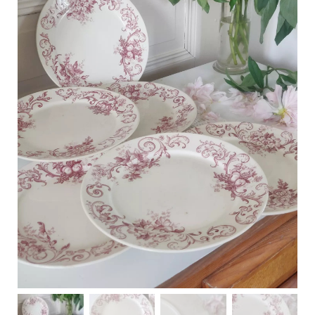
C
a
r
t