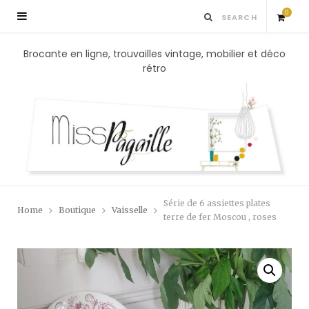
0
S
Brocante en ligne, trouvailles vintage, mobilier et déco
rétro
h
o
p
p
Série de 6 assiettes plates
Home
Boutique
Vaisselle
i
terre de fer Moscou , roses
n
g