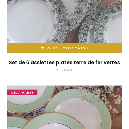
OUPS... TROP TARD !
Set de 6 assiettes plates terre de fer vertes
VAISSELLE
DÉJÀ PARTI