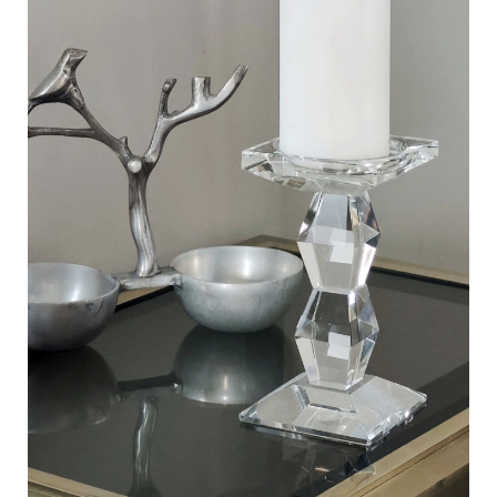
C
a
r
t