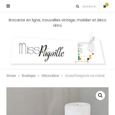
0
S
Brocante en ligne, trouvailles vintage, mobilier et déco
rétro
h
o
p
p
Home
Boutique
Décoration
Grand bougeoir en cristal
i
n
g