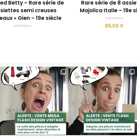
ed Betty – Rare série de
Rare série de 8 assi
ssiettes semi creuses
Majolica Italie – 19e s
eaux » Gien – 19e siècle
VAISSELLE
85,00
€
VAISSELLE