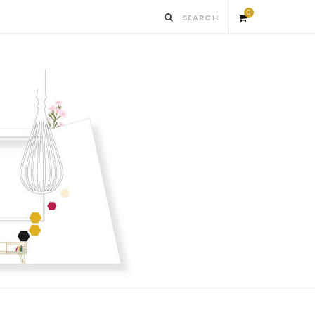
0
S
h
o
p
p
i
n
g