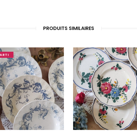
PRODUITS SIMILAIRES
ARTI
OUPS... TROP TARD !
JE LE VEUX !