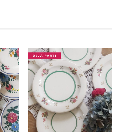
DÉJÀ PARTI
OUPS... TROP TARD !