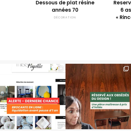
Dessous de plat résine
Reserv
années 70
6 a
« Rinc
DÉCORATION