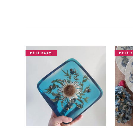
DÉJÀ PARTI
DÉJÀ P
OUPS... TROP TARD !