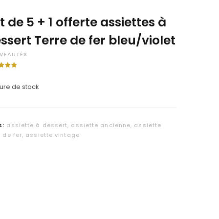
C
t de 5 + 1 offerte assiettes à
a
ssert Terre de fer bleu/violet
r
VEAUTÉS
t
5.00
5
 sur
ure de stock
on
s:
assiette à dessert
,
assiette ancienne
,
assiette
e de fer
,
assiette vintage