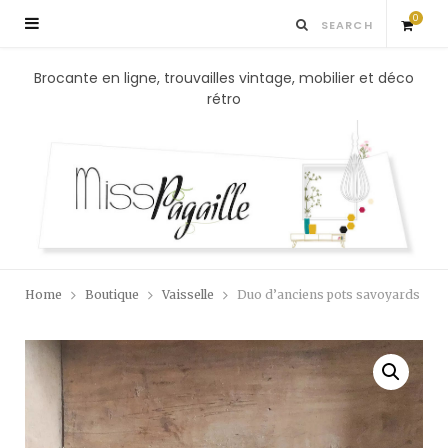
0
S
Brocante en ligne, trouvailles vintage, mobilier et déco
rétro
h
o
p
p
Home
Boutique
Vaisselle
Duo d’anciens pots savoyards
i
n
g