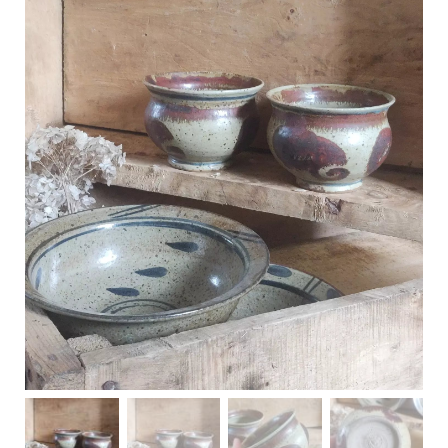
C
a
r
t