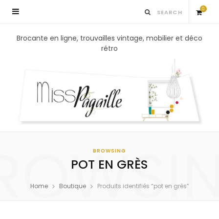
0
S
Brocante en ligne, trouvailles vintage, mobilier et déco
rétro
h
o
p
p
ROWSI
i
BROWSING
POT EN GRÈS
n
Home
Boutique
Produits identifiés “pot en grès”
g