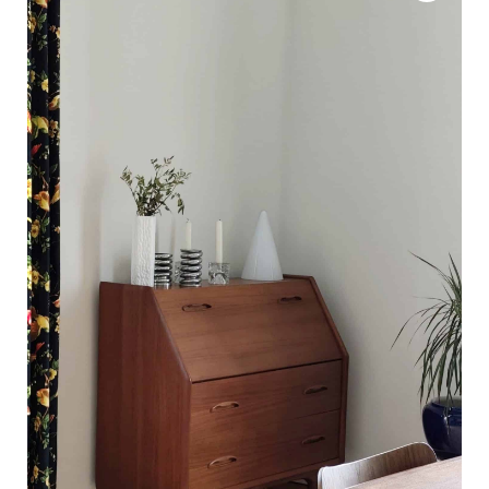
C
a
r
t