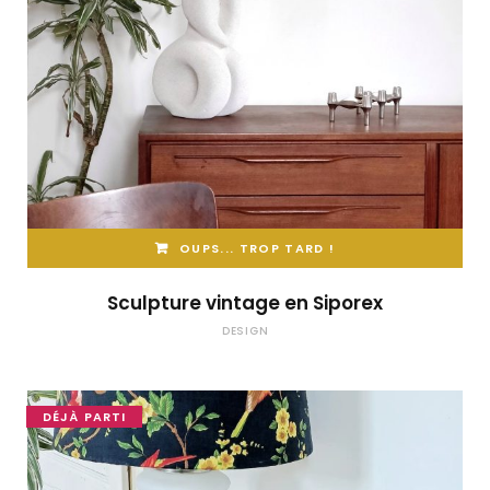
OUPS... TROP TARD !
Sculpture vintage en Siporex
DESIGN
DÉJÀ PARTI