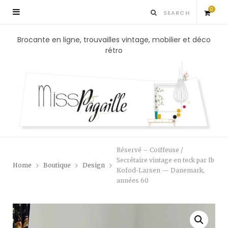
0
S
Brocante en ligne, trouvailles vintage, mobilier et déco
rétro
h
o
p
p
Réservé – Coiffeuse /
i
Secrétaire vintage en teck par Ib
Home
Boutique
Design
Kofod-Larsen — Danemark,
années 60
n
g