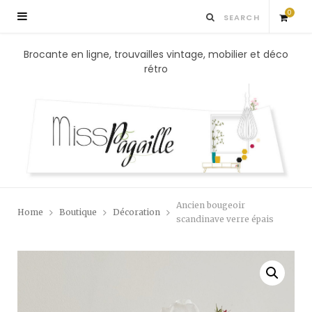
0
S
Brocante en ligne, trouvailles vintage, mobilier et déco
rétro
h
o
p
p
Ancien bougeoir
Home
Boutique
Décoration
i
scandinave verre épais
n
g