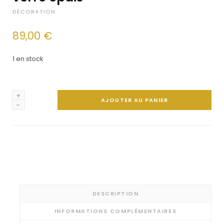
DÉCORATION
89,00
€
1 en stock
quantité
AJOUTER AU PANIER
de
Ancien
bougeoir
scandinave
verre
épais
DESCRIPTION
INFORMATIONS COMPLÉMENTAIRES