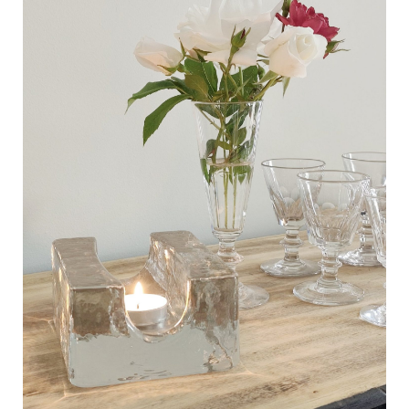
C
a
r
t