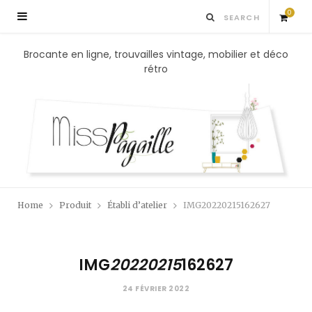
0
S
Brocante en ligne, trouvailles vintage, mobilier et déco
rétro
h
o
p
p
Home
Produit
Établi d’atelier
IMG20220215162627
i
n
IMG
20220215
162627
g
24 FÉVRIER 2022