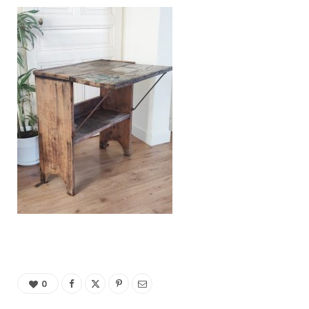
C
a
r
t
0