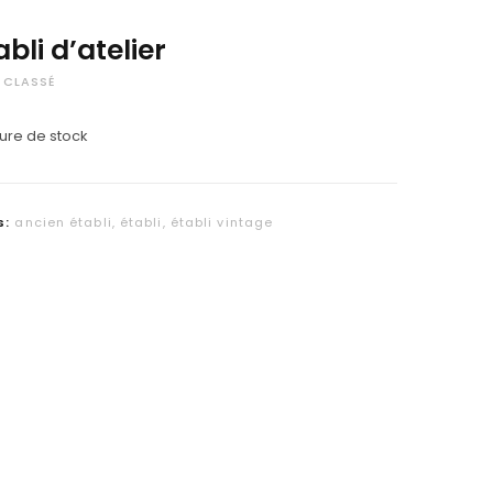
C
abli d’atelier
a
 CLASSÉ
r
ure de stock
t
s:
ancien établi
,
établi
,
établi vintage