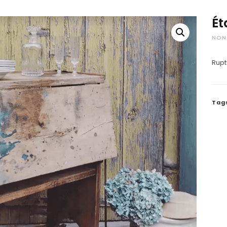
Ét
NON
Rupt
Tag