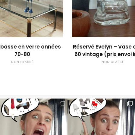
OUPS... TROP TARD !
OUPS... TROP TARD
 basse en verre années
Réservé Evelyn – Vase
70-80
60 vintage (prix envoi 
NON CLASSÉ
NON CLASSÉ