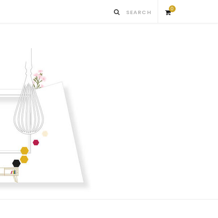
0
S
h
o
p
p
i
n
g