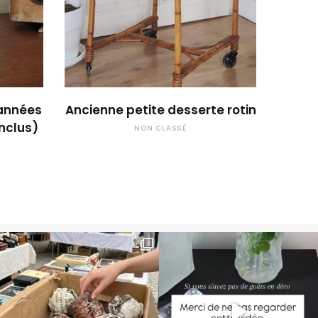
 !
OUPS... TROP TARD !
 années
Ancienne petite desserte rotin
inclus)
NON CLASSÉ