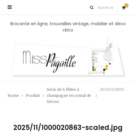
0
S
Brocante en ligne, trouvailles vintage, mobilier et déco
rétro
h
o
p
p
Série de 6 flûtes à
2025/11/1000020863-scaled.jpg
i
Home
Produit
champagne en cristal de
Sèvres
n
g
2025/11/1000020863-scaled.jpg