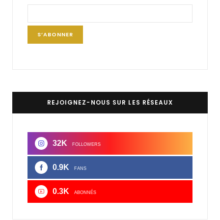
REJOIGNEZ-NOUS SUR LES RÉSEAUX
32K
FOLLOWERS
0.9K
FANS
0.3K
ABONNÉS