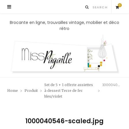
0
S
Brocante en ligne, trouvailles vintage, mobilier et déco
rétro
h
o
p
p
Set de 5 + 1 offerte assiettes
1000040546-scaled.jpg
i
Home
Produit
à dessert Terre de fer
bleu/violet
n
g
1000040546-scaled.jpg