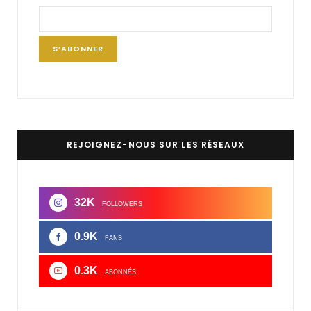
REJOIGNEZ-NOUS SUR LES RÉSEAUX
32K
FOLLOWERS
0.9K
FANS
0.3K
ABONNÉS