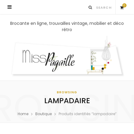
0
S
Brocante en ligne, trouvailles vintage, mobilier et déco
rétro
h
o
p
p
ROWSI
i
BROWSING
LAMPADAIRE
n
Home
Boutique
Produits identifiés “lampadaire”
g