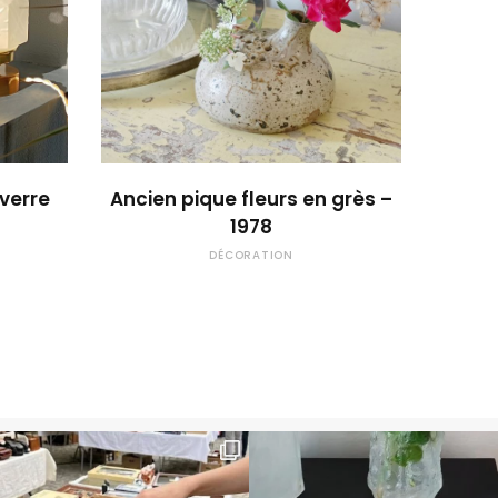
 !
OUPS... TROP TARD !
verre
Ancien pique fleurs en grès –
1978
DÉCORATION