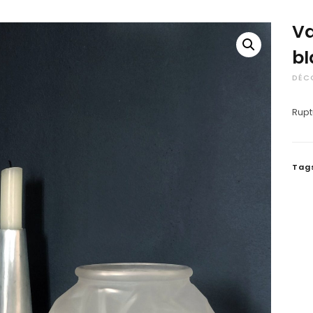
Va
bl
DÉC
Rupt
Tag