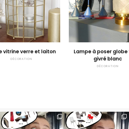
OUPS... TROP TARD !
OUPS... TROP TARD
e vitrine verre et laiton
Lampe à poser globe 
givré blanc
DÉCORATION
DÉCORATION