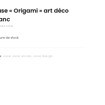
C
se « Origami » art déco
a
anc
r
ORATION
t
ure de stock
s:
vase
,
vase ancien
,
vase design