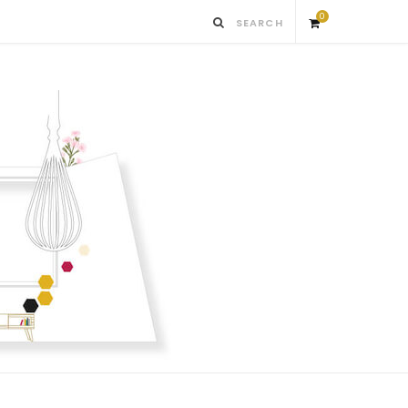
0
S
h
o
p
p
i
n
g