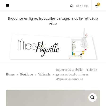
0
S
Brocante en ligne, trouvailles vintage, mobilier et déco
rétro
h
o
p
p
Réservées Isabelle – Trio de
i
Home
Boutique
Vaisselle
grosses bonbonnières
d’épiceries vintage
n
g