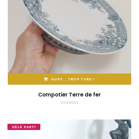
OUPS... TROP TARD !
Compotier Terre de fer
VAISSELLE
DÉJÀ PARTI