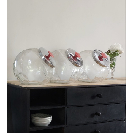
C
a
r
t