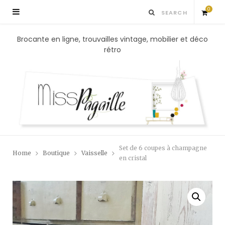
0
S
Brocante en ligne, trouvailles vintage, mobilier et déco
rétro
h
o
p
p
Set de 6 coupes à champagne
Home
Boutique
Vaisselle
i
en cristal
n
g