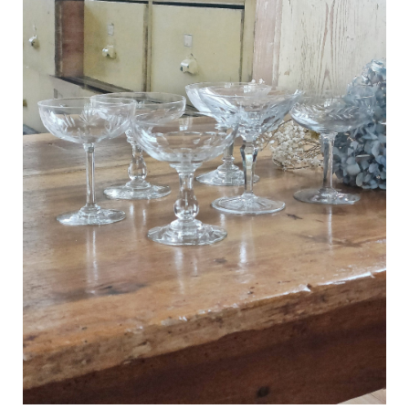
C
a
r
t