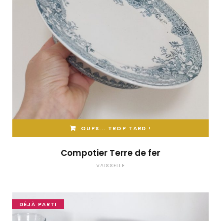
OUPS... TROP TARD !
Compotier Terre de fer
VAISSELLE
DÉJÀ PARTI