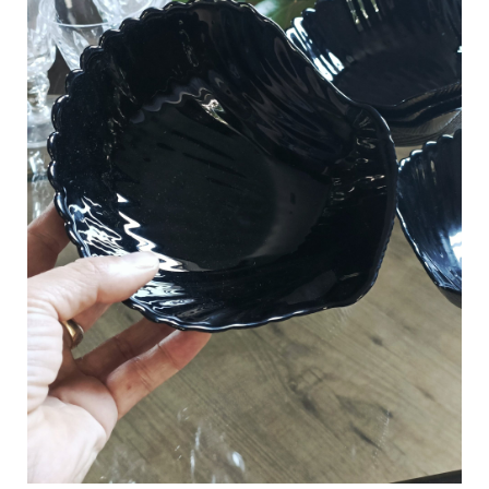
C
a
r
t