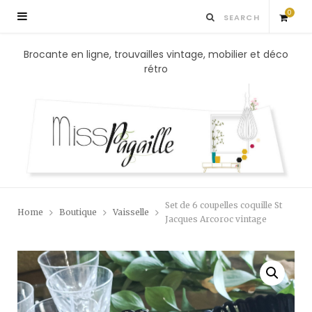
0
S
Brocante en ligne, trouvailles vintage, mobilier et déco
rétro
h
o
p
p
Set de 6 coupelles coquille St
Home
Boutique
Vaisselle
i
Jacques Arcoroc vintage
n
g