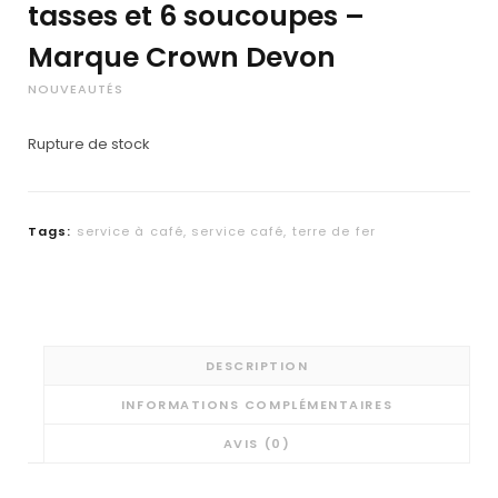
tasses et 6 soucoupes –
Marque Crown Devon
NOUVEAUTÉS
Rupture de stock
Tags:
service à café
,
service café
,
terre de fer
DESCRIPTION
INFORMATIONS COMPLÉMENTAIRES
AVIS (0)