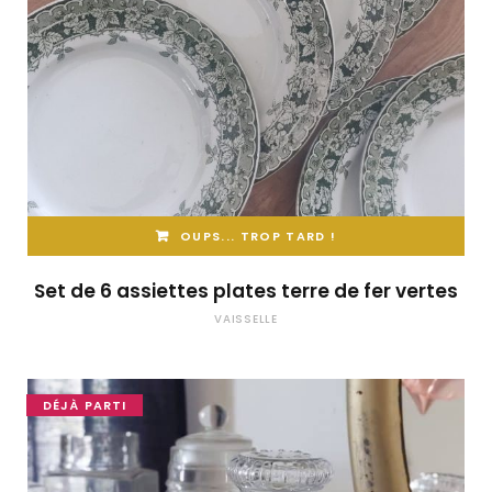
OUPS... TROP TARD !
Set de 6 assiettes plates terre de fer vertes
VAISSELLE
DÉJÀ PARTI