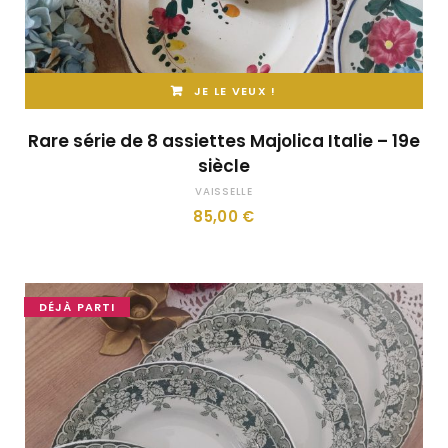
JE LE VEUX !
Rare série de 8 assiettes Majolica Italie – 19e
siècle
VAISSELLE
85,00
€
DÉJÀ PARTI