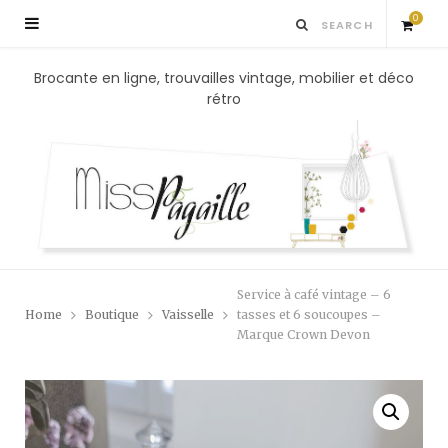
0
S
Brocante en ligne, trouvailles vintage, mobilier et déco
rétro
h
o
p
p
Service à café vintage – 6
i
Home
Boutique
Vaisselle
tasses et 6 soucoupes –
Marque Crown Devon
n
g