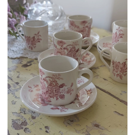
C
a
r
t