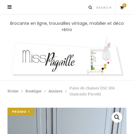
0
S
Brocante en ligne, trouvailles vintage, mobilier et déco
rétro
h
o
p
p
Paire de chaises DSC 106
Home
Boutique
Assises
i
Giancarlo Pirretti
n
PROMO !
g