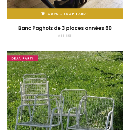
OUPS... TROP TARD !
Banc Pagholz de 3 places années 60
ASSISES
DÉJÀ PARTI