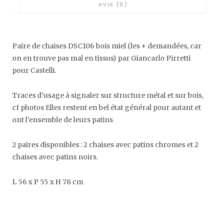
AVIS (0)
Paire de chaises DSC106 bois miel (les + demandées, car
on en trouve pas mal en tissus) par Giancarlo Pirretti
pour Castelli.
Traces d’usage à signaler sur structure métal et sur bois,
cf photos Elles restent en bel état général pour autant et
ont l’ensemble de leurs patins
2 paires disponibles : 2 chaises avec patins chromes et 2
chaises avec patins noirs.
L 56 x P 55 x H 78 cm