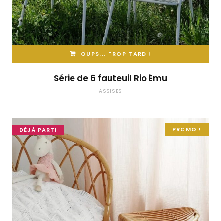
OUPS... TROP TARD !
Série de 6 fauteuil Rio Ému
ASSISES
PROMO !
DÉJÀ PARTI