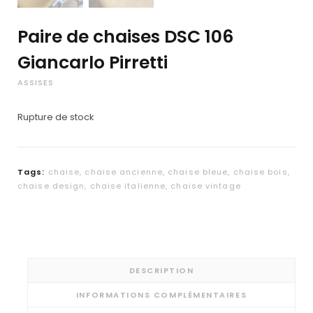
Paire de chaises DSC 106
Giancarlo Pirretti
ASSISES
Rupture de stock
Tags:
chaise
,
chaise ancienne
,
chaise bleue
,
chaise bois
,
chaise design
,
chaise italienne
,
chaise vintage
DESCRIPTION
INFORMATIONS COMPLÉMENTAIRES