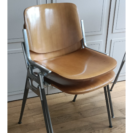
C
a
r
t