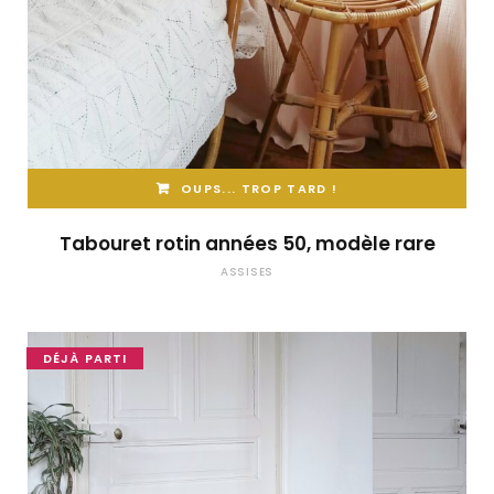
OUPS... TROP TARD !
Tabouret rotin années 50, modèle rare
ASSISES
DÉJÀ PARTI