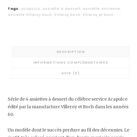
Tags:
acapulco
,
assiette à dessert
,
assiette ancienne
,
assiette Villeroy boch
,
Villeroy boch
,
Villeroy et boch
DESCRIPTION
INFORMATIONS COMPLÉMENTAIRES
AVIS (0)
Série de 4 assiettes à dessert du célèbre service Acapulco
édité par la manufacture Villeroy et Boch dans les années
60.
Un modèle dont le succès perdure au fil des décennies. Le