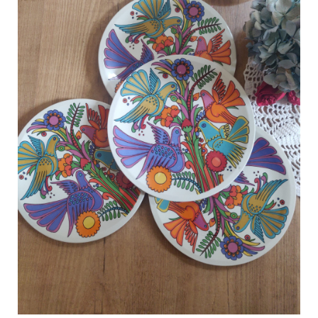
C
a
r
t