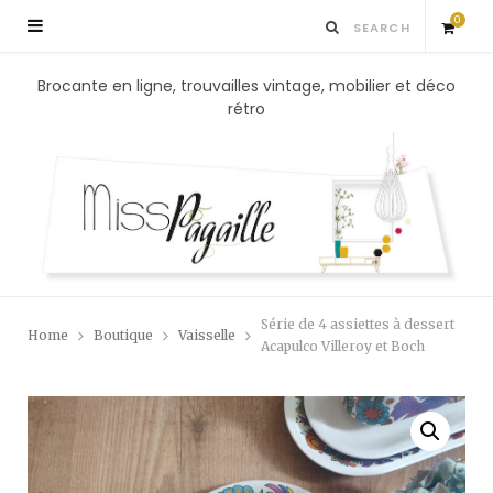
0
S
Brocante en ligne, trouvailles vintage, mobilier et déco
rétro
h
o
p
p
Série de 4 assiettes à dessert
Home
Boutique
Vaisselle
i
Acapulco Villeroy et Boch
n
g