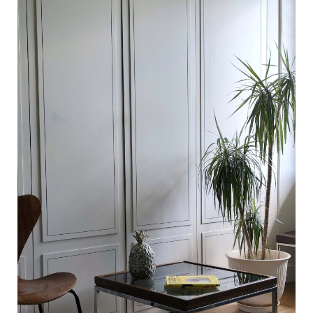
C
a
r
t