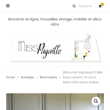
0
S
Brocante en ligne, trouvailles vintage, mobilier et déco
rétro
h
o
p
p
(Réservée Stéphanie) Table
i
Home
Boutique
Nouveautés
basse années 70 verre
fumé et livraison incluse
n
g