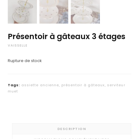
Présentoir à gâteaux 3 étages
VAISSELLE
Rupture de stock
Tags:
assiette ancienne
,
présentoir à gâteaux
,
serviteur
muet
DESCRIPTION