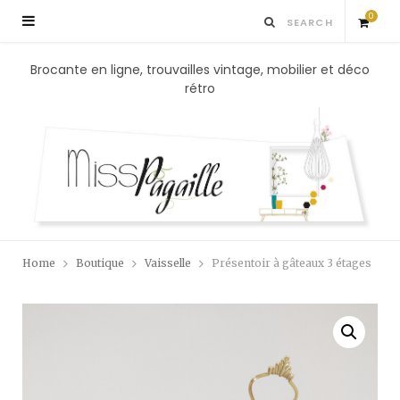
0
S
Brocante en ligne, trouvailles vintage, mobilier et déco
rétro
h
o
p
p
Home
Boutique
Vaisselle
Présentoir à gâteaux 3 étages
i
n
g