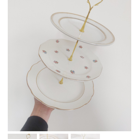
C
a
r
t