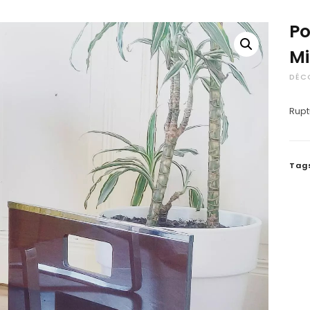
Po
Mi
DÉC
Rupt
Tag