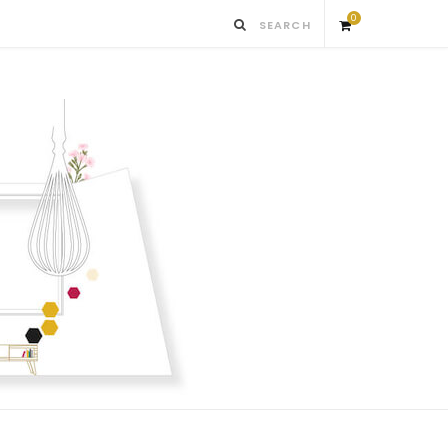
0
S
h
o
p
p
i
n
g