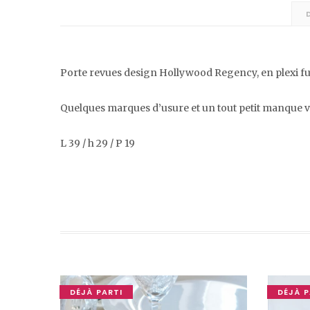
Porte revues design Hollywood Regency, en plexi fu
Quelques marques d’usure et un tout petit manque vrai
L 39 / h 29 / P 19
DÉJÀ PARTI
DÉJÀ P