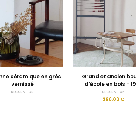
OUPS... TROP TARD !
JE LE VEUX !
nne céramique en grès
Grand et ancien bou
vernissé
d’école en bois – 1
DÉCORATION
DÉCORATION
280,00
€