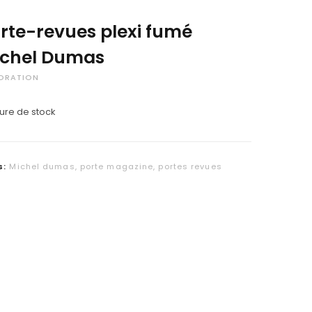
C
rte-revues plexi fumé
a
chel Dumas
r
ORATION
t
ure de stock
s:
Michel dumas
,
porte magazine
,
portes revues