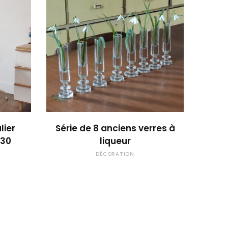
OUPS... TROP TARD !
lier
Série de 8 anciens verres à
930
liqueur
DÉCORATION