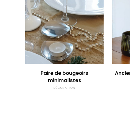
OUPS... TROP TARD !
Paire de bougeoirs
Ancie
minimalistes
DÉCORATION