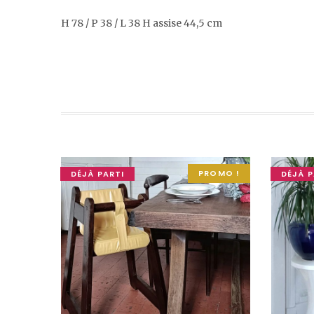
H 78 / P 38 / L 38 H assise 44,5 cm
PROMO !
DÉJÀ PARTI
DÉJÀ P