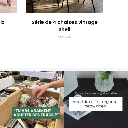
 !
OUPS... TROP TARD !
ix
Série de 4 chaises vintage
Shell
ASSISES