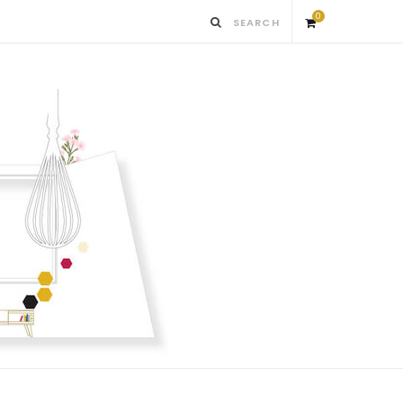
0
S
h
o
p
p
i
n
g