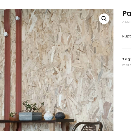
Pa
ASSI
Rupt
Tag
mét