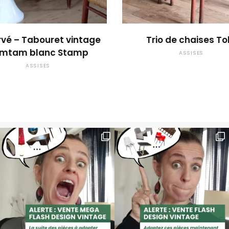
OUPS... TROP TARD !
OUPS... TROP TARD
vé – Tabouret vintage
Trio de chaises Tol
mtam blanc Stamp
ASSISES
ASSISES