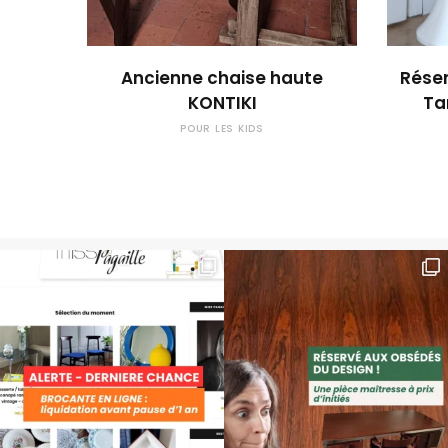
OUPS... TROP TARD !
Ancienne chaise haute
Réser
KONTIKI
Ta
POUR LES KIDS