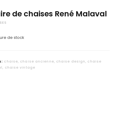
C
ire de chaises René Malaval
a
SES
r
ure de stock
t
s:
chaise
,
chaise ancienne
,
chaise design
,
chaise
al
,
chaise vintage