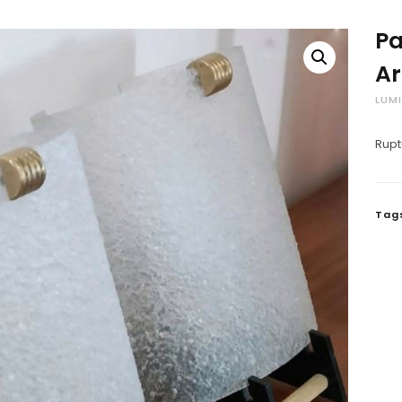
Pa
Ar
LUMI
Rupt
Tag