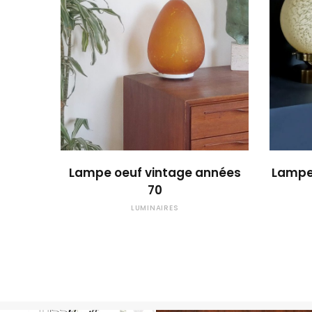
OUPS... TROP TARD !
Lampe oeuf vintage années
Lampe 
70
LUMINAIRES