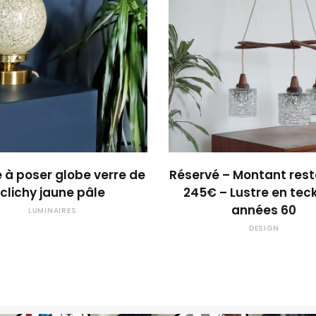
OUPS... TROP TARD !
OUPS... TROP TARD
à poser globe verre de
Réservé – Montant rest
clichy jaune pâle
245€ – Lustre en tec
années 60
LUMINAIRES
DESIGN