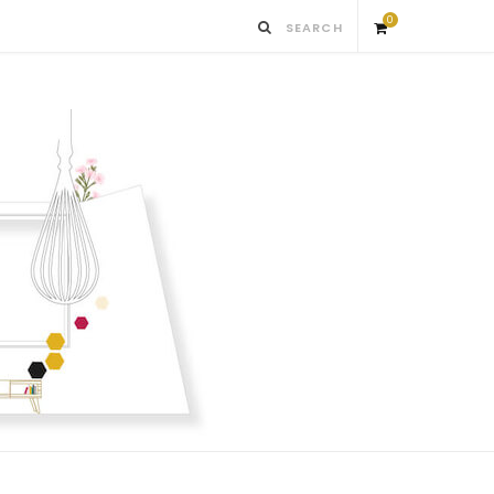
0
S
h
o
p
p
i
n
g