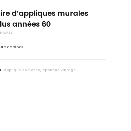
C
ire d’appliques murales
a
lus années 60
r
NAIRES
t
ure de stock
s:
applique ancienne
,
applique vintage