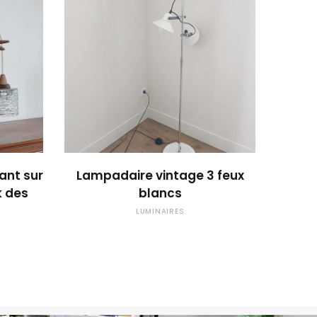
 !
OUPS... TROP TARD !
ant sur
Lampadaire vintage 3 feux
k des
blancs
LUMINAIRES