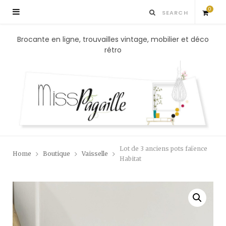
0
S
Brocante en ligne, trouvailles vintage, mobilier et déco
rétro
h
o
p
p
Lot de 3 anciens pots faïence
Home
Boutique
Vaisselle
i
Habitat
n
g