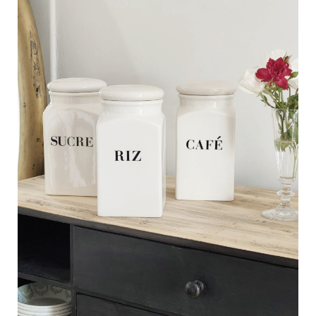
C
a
r
t