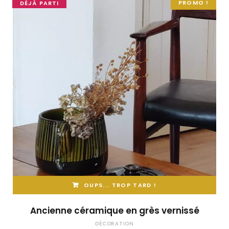
PROMO !
DÉJÀ PARTI
OUPS... TROP TARD !
Ancienne céramique en grès vernissé
DÉCORATION