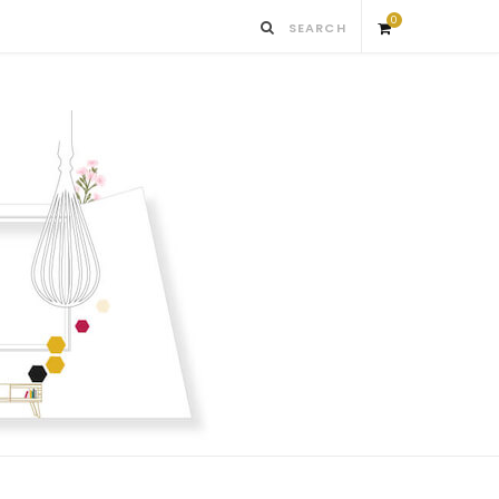
0
S
h
o
p
p
i
n
g