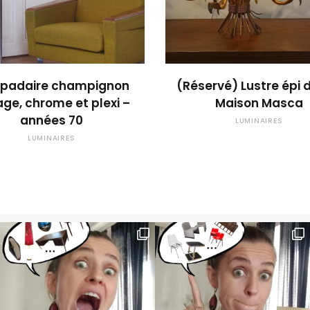
OUPS... TROP TARD !
OUPS... TROP TARD
padaire champignon
(Réservé) Lustre épi 
age, chrome et plexi –
Maison Masca
années 70
LUMINAIRES
LUMINAIRES