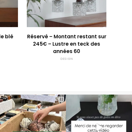
 !
OUPS... TROP TARD !
de blé
Réservé – Montant restant sur
245€ – Lustre en teck des
années 60
DESIGN