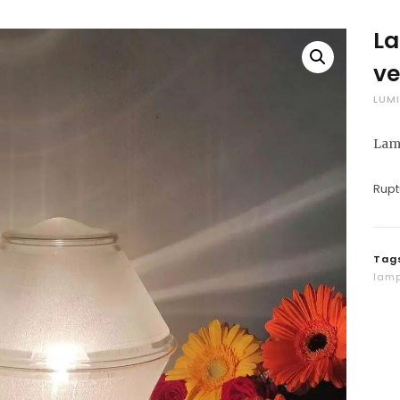
La
ve
LUMI
Lamp
Rupt
Tag
lamp