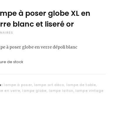
C
mpe à poser globe XL en
a
rre blanc et liseré or
r
NAIRES
t
e à poser globe en verre dépoli blanc
ure de stock
s:
lampe à poser
,
lampe art déco
,
lampe de table
,
e en verre
,
lampe globe
,
lampe laiton
,
lampe vintage