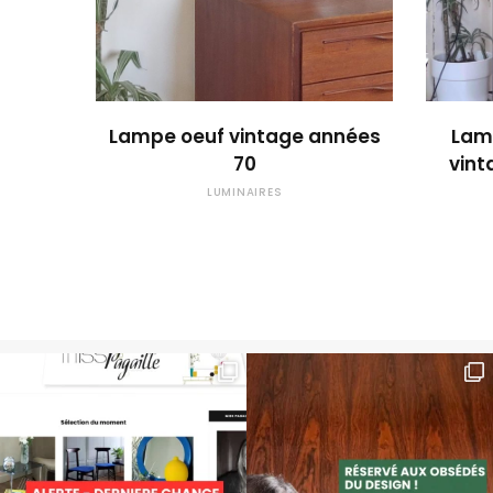
OUPS... TROP TARD !
Lampe oeuf vintage années
Lam
70
vint
LUMINAIRES