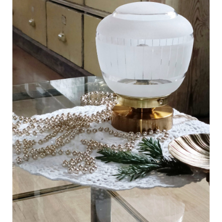
C
a
r
t