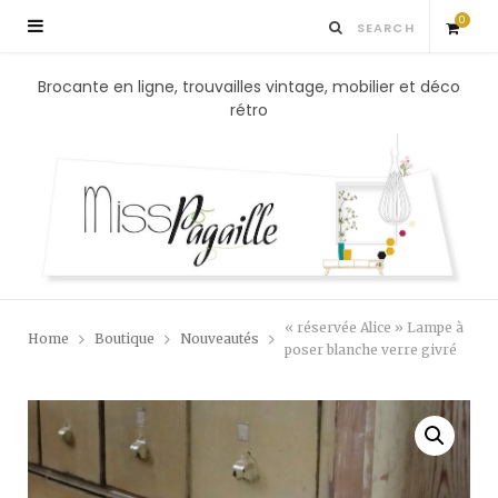
0
S
Brocante en ligne, trouvailles vintage, mobilier et déco
rétro
h
o
p
p
« réservée Alice » Lampe à
Home
Boutique
Nouveautés
i
poser blanche verre givré
n
g