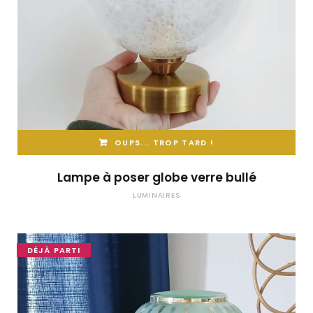
OUPS... TROP TARD !
Lampe à poser globe verre bullé
LUMINAIRES
DÉJÀ PARTI