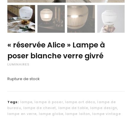
« réservée Alice » Lampe à
poser blanche verre givré
LUMINAIRES
Rupture de stock
Tags:
lampe
,
lampe à poser
,
lampe art déco
,
lampe de
bureau
,
lampe de chevet
,
lampe de table
,
lampe design
,
lampe en verre
,
lampe globe
,
lampe laiton
,
lampe vintage