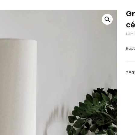
Gr
c
LUMI
Rupt
Tag