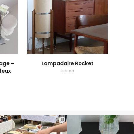
 !
OUPS... TROP TARD !
 age –
Lampadaire Rocket
feux
DESIGN