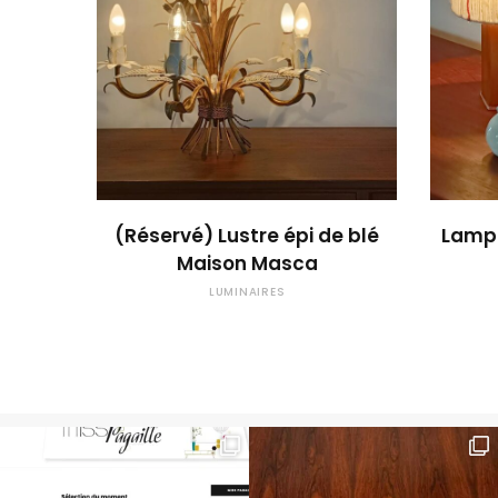
OUPS... TROP TARD !
(Réservé) Lustre épi de blé
Lampe
Maison Masca
LUMINAIRES