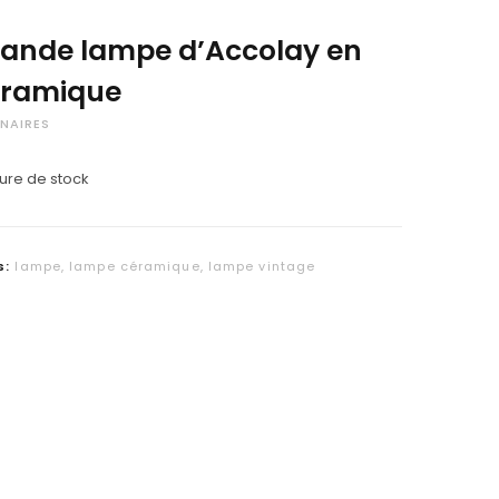
C
ande lampe d’Accolay en
a
éramique
r
NAIRES
t
ure de stock
s:
lampe
,
lampe céramique
,
lampe vintage