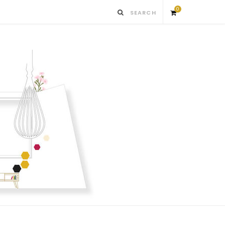
0
S
h
o
p
p
i
n
g