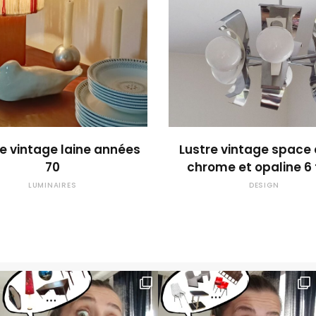
OUPS... TROP TARD !
OUPS... TROP TARD
 vintage laine années
Lustre vintage space
70
chrome et opaline 6 
LUMINAIRES
DESIGN