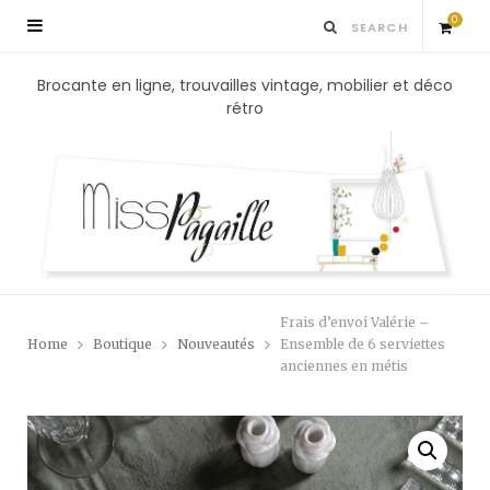
0
S
Brocante en ligne, trouvailles vintage, mobilier et déco
rétro
h
o
p
p
Frais d’envoi Valérie –
i
Home
Boutique
Nouveautés
Ensemble de 6 serviettes
anciennes en métis
n
g