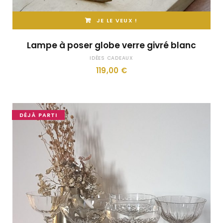
JE LE VEUX !
Lampe à poser globe verre givré blanc
IDÉES CADEAUX
119,00
€
DÉJÀ PARTI