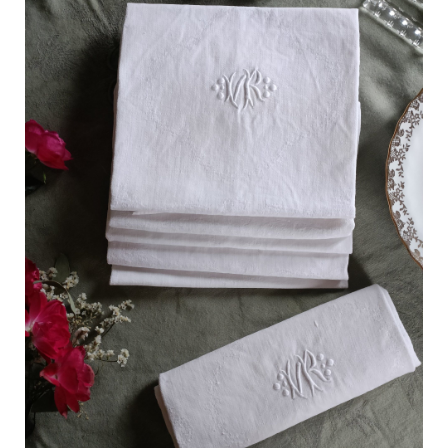
C
a
r
t