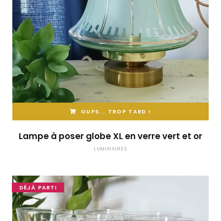
OUPS... TROP TARD !
Lampe à poser globe XL en verre vert et or
LUMINAIRES
DÉJÀ PARTI