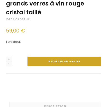
grands verres à vin rouge
cristal taillé
IDÉES CADEAUX
59,00
€
1 en stock
quantité
AJOUTER AU PANIER
de
Ensemble
de
6
verres
à
eau
DESCRIPTION