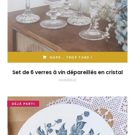
OUPS... TROP TARD !
Set de 6 verres à vin dépareillés en cristal
VAISSELLE
DÉJÀ PARTI