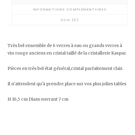
/
INFORMATIONS COMPLÉMENTAIRES
grands
verres
AVIS (0)
à
vin
rouge
Très bel ensemble de 6 verres à eau ou grands verres à
cristal
vin rouge anciens en cristal taillé de la cristallerie Kaspar.
taillé
Pièces en très bel état général,cristal parfaitement clair.
Il n’attendent qu’à prendre place sur vos plus jolies tables
H 16,5 cm Diam ouvrant 7 cm