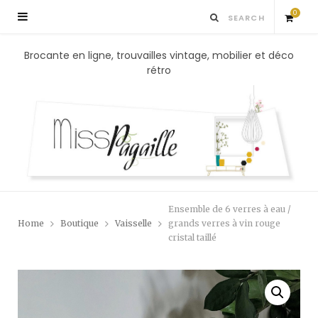
0
S
Brocante en ligne, trouvailles vintage, mobilier et déco
rétro
h
o
p
p
Ensemble de 6 verres à eau /
i
Home
Boutique
Vaisselle
grands verres à vin rouge
cristal taillé
n
g