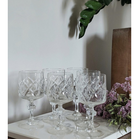
C
a
r
t