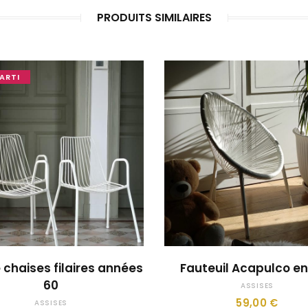
PRODUITS SIMILAIRES
ARTI
OUPS... TROP TARD !
JE LE VEUX !
e chaises filaires années
Fauteuil Acapulco e
60
ASSISES
59,00
€
ASSISES