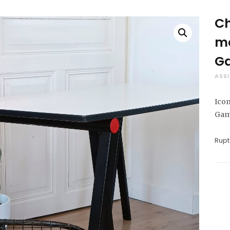
Ch
mé
G
ASSI
Icon
Gam
Rupt