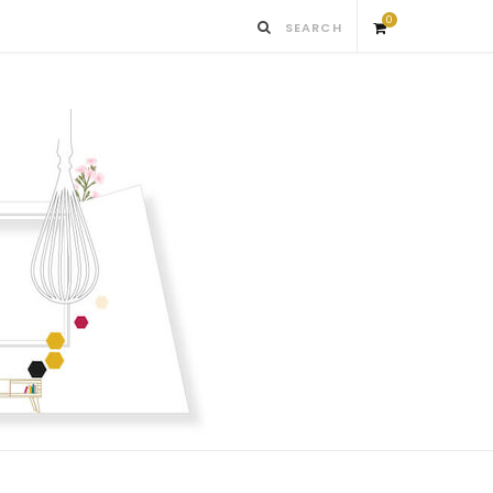
0
S
h
o
p
p
i
n
g