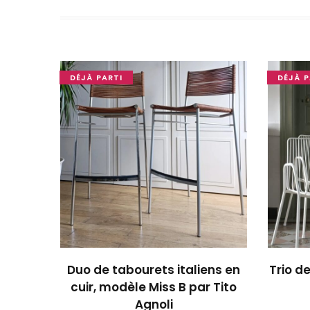
DÉJÀ PARTI
DÉJÀ P
OUPS... TROP TARD !
Duo de tabourets italiens en
Trio d
cuir, modèle Miss B par Tito
Agnoli