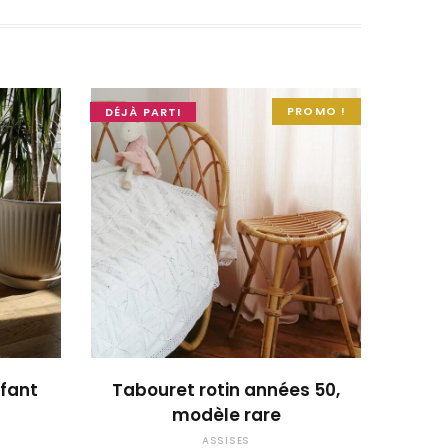
PROMO !
DÉJÀ PARTI
OUPS... TROP TARD !
nfant
Tabouret rotin années 50,
modèle rare
ASSISES