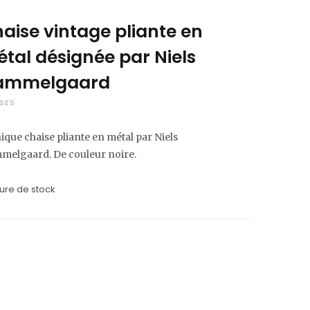
C
aise vintage pliante en
a
tal désignée par Niels
r
ammelgaard
SES
t
ique chaise pliante en métal par Niels
melgaard. De couleur noire.
ure de stock