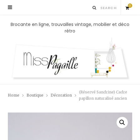
0
S
Brocante en ligne, trouvailles vintage, mobilier et déco
rétro
h
o
p
p
(Réservé Sandrine) Cadre
Home
Boutique
Décoration
i
papillon naturalisé ancien
n
g