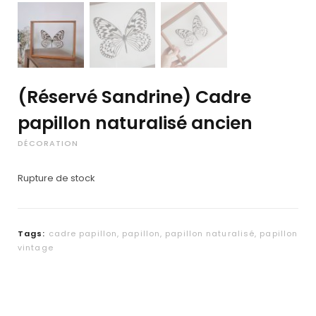
(Réservé Sandrine) Cadre
papillon naturalisé ancien
DÉCORATION
Rupture de stock
Tags:
cadre papillon
,
papillon
,
papillon naturalisé
,
papillon
vintage