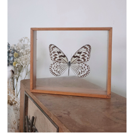
C
a
r
t