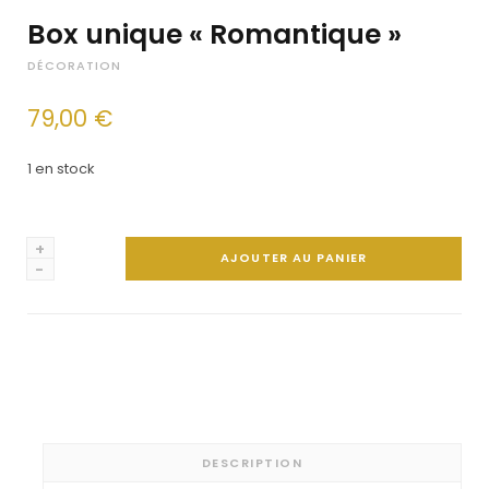
Box unique « Romantique »
DÉCORATION
79,00
€
1 en stock
quantité
AJOUTER AU PANIER
de
Box
unique
"Romantique"
DESCRIPTION