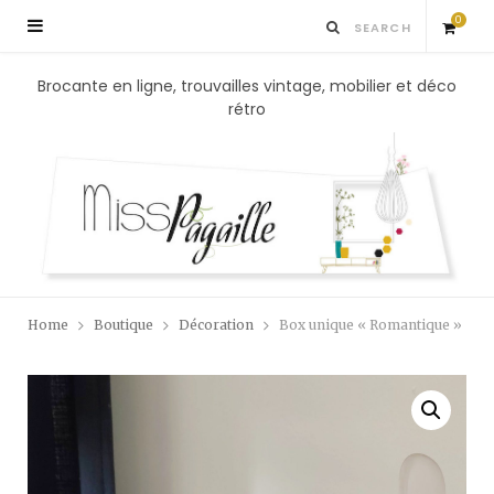
0
S
Brocante en ligne, trouvailles vintage, mobilier et déco
rétro
h
o
p
p
Home
Boutique
Décoration
Box unique « Romantique »
i
n
g