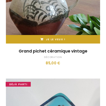
JE LE VEUX !
Grand pichet céramique vintage
DÉCORATION
85,00
€
DÉJÀ PARTI