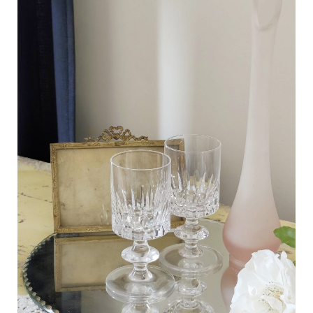
C
a
r
t