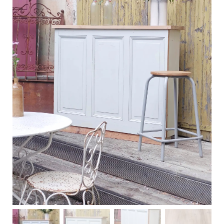
C
a
r
t