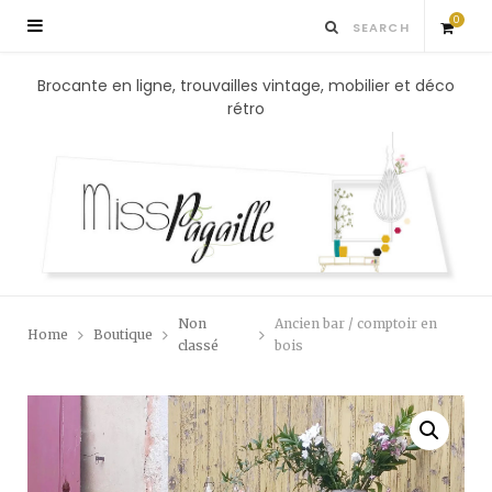
0
S
Brocante en ligne, trouvailles vintage, mobilier et déco
rétro
h
o
p
p
Non
Ancien bar / comptoir en
Home
Boutique
i
classé
bois
n
g