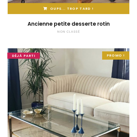
OUPS... TROP TARD !
Ancienne petite desserte rotin
NON CLASSÉ
PROMO !
DÉJÀ PARTI