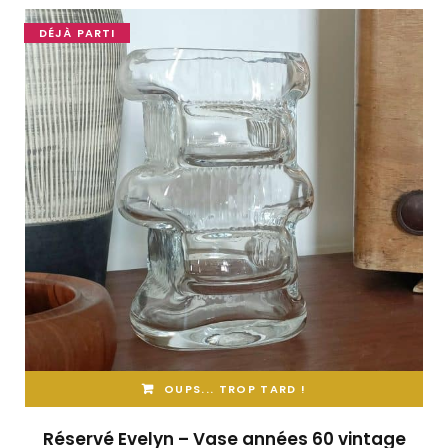
DÉJÀ PARTI
OUPS... TROP TARD !
Réservé Evelyn – Vase années 60 vintage