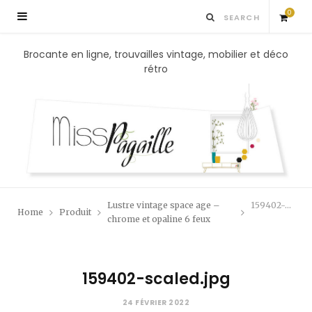
0
S
Brocante en ligne, trouvailles vintage, mobilier et déco
rétro
h
o
p
p
Lustre vintage space age –
159402-scaled.jpg
Home
Produit
i
chrome et opaline 6 feux
n
159402-scaled.jpg
g
24 FÉVRIER 2022