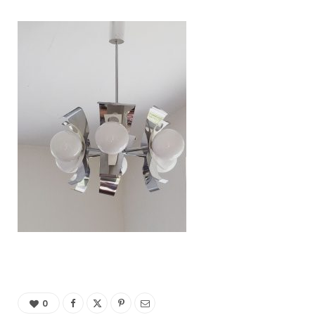
C
a
r
t
0