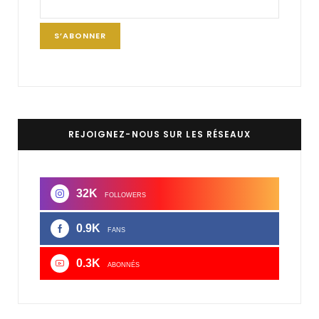
REJOIGNEZ-NOUS SUR LES RÉSEAUX
32K
FOLLOWERS
0.9K
FANS
0.3K
ABONNÉS