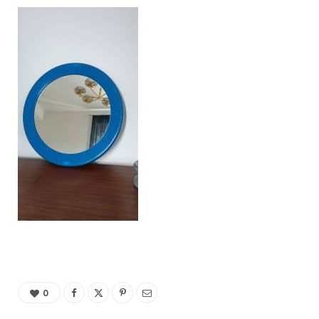
C
a
r
t
0