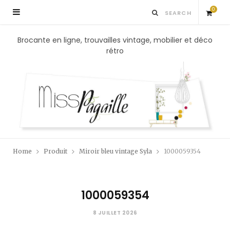
0
S
Brocante en ligne, trouvailles vintage, mobilier et déco
rétro
h
o
p
p
Home
Produit
Miroir bleu vintage Syla
1000059354
i
n
1000059354
g
8 JUILLET 2026