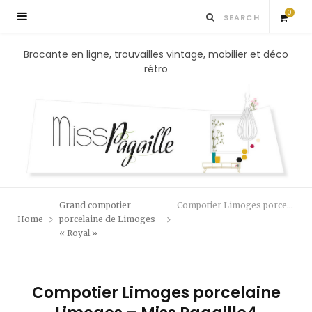
0
S
Brocante en ligne, trouvailles vintage, mobilier et déco
rétro
h
o
p
p
Grand compotier
Compotier Limoges porcelaine Limoges – Miss Pagaille4
i
Home
porcelaine de Limoges
« Royal »
n
g
Compotier Limoges porcelaine