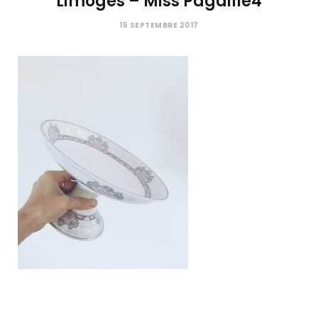
Limoges – Miss Pagaille4
C
15 SEPTEMBRE 2017
a
r
t